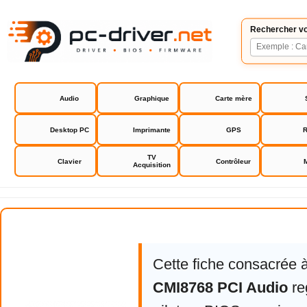
Rechercher vo
Audio
Graphique
Carte mère
Desktop PC
Imprimante
GPS
R
TV
Clavier
Contrôleur
Acquisition
C-Media CMI8768 PCI Audio
Cette fiche consacrée 
CMI8768 PCI Audio
re