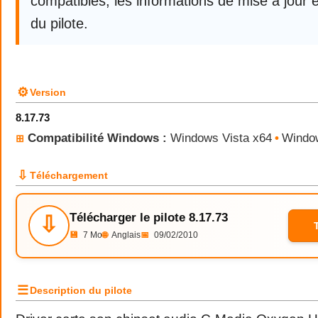
compatibles, les informations de mise à jour e
du pilote.
⚙
Version
8.17.73
Compatibilité Windows :
Windows Vista x64
•
Windo
⊞
⇩
Téléchargement
Télécharger le pilote 8.17.73
⇩
💾
7 Mo
🌐
Anglais
📅
09/02/2010
☰
Description du pilote