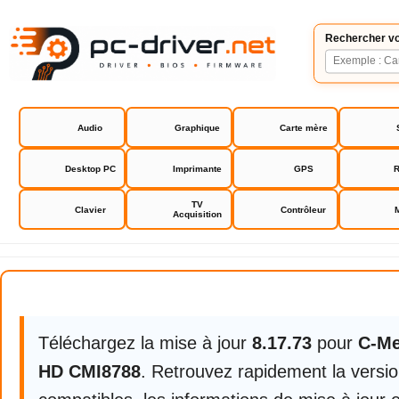
Rechercher vo
Audio
Graphique
Carte mère
Desktop PC
Imprimante
GPS
R
TV
Clavier
Contrôleur
Acquisition
C-Media Oxygen HD CMI8788
Téléchargez la mise à jour
8.17.73
pour
C-Me
HD CMI8788
. Retrouvez rapidement la versi