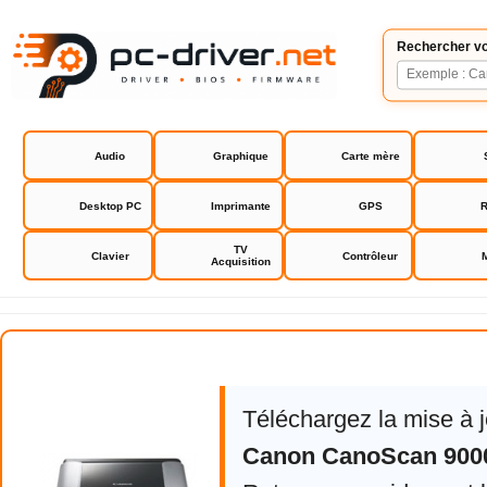
Rechercher vo
Audio
Graphique
Carte mère
Desktop PC
Imprimante
GPS
R
TV
Clavier
Contrôleur
Acquisition
Canon CanoScan 9000F Mark II
Téléchargez la mise à 
Canon CanoScan 9000