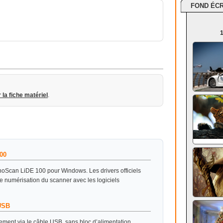
FOND ÉC
1
r la fiche matériel
.
00
noScan LiDE 100 pour Windows. Les drivers officiels
 de numérisation du scanner avec les logiciels
USB
ent via le câble USB, sans bloc d’alimentation