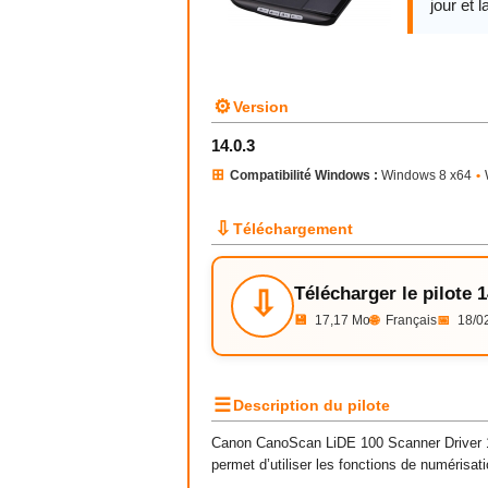
jour et l
⚙
Version
14.0.3
⊞
Compatibilité Windows :
Windows 8 x64
•
⇩
Téléchargement
Télécharger le pilote 1
⇩
💾
17,17 Mo
🌐
Français
📅
18/0
☰
Description du pilote
Canon CanoScan LiDE 100 Scanner Driver 14
permet d’utiliser les fonctions de numéris