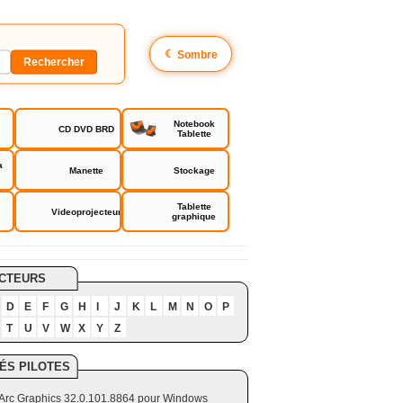
☾
Sombre
Notebook
CD DVD BRD
Tablette
a
Manette
Stockage
Tablette
Videoprojecteur
graphique
CTEURS
D
E
F
G
H
I
J
K
L
M
N
O
P
T
U
V
W
X
Y
Z
ÉS PILOTES
el Arc Graphics 32.0.101.8864 pour Windows