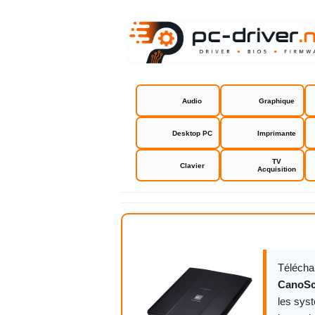
Audio
Graphique
Desktop PC
Imprimante
TV
Clavier
Acquisition
Canon Cano
Télécha
CanoSc
les sys