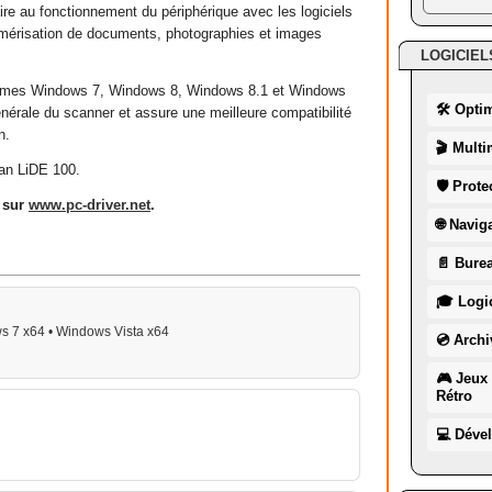
ire au fonctionnement du périphérique avec les logiciels
mérisation de documents, photographies et images
LOGICIEL
stèmes Windows 7, Windows 8, Windows 8.1 et Windows
🛠 Opti
générale du scanner et assure une meilleure compatibilité
n.
🎬 Multi
an LiDE 100.
🛡 Prote
é sur
www
.
pc
-
driver
.
net
.
🌐 Navig
📄 Burea
🎓 Logic
s 7 x64 • Windows Vista x64
💿 Archi
🎮 Jeux 
Rétro
💻 Déve