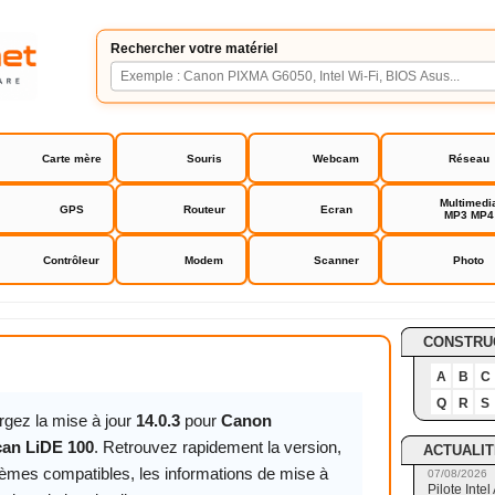
Rechercher votre matériel
Carte mère
Souris
Webcam
Réseau
Multimedi
GPS
Routeur
Ecran
MP3 MP4
Contrôleur
Modem
Scanner
Photo
Scan LiDE 100
CONSTRU
A
B
C
Q
R
S
rgez la mise à jour
14.0.3
pour
Canon
an LiDE 100
. Retrouvez rapidement la version,
ACTUALIT
tèmes compatibles, les informations de mise à
07/08/2026
Pilote Int