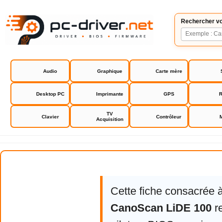
Rechercher vo
Audio
Graphique
Carte mère
Desktop PC
Imprimante
GPS
R
TV
Clavier
Contrôleur
Acquisition
Canon CanoScan LiDE 100
Cette fiche consacrée 
CanoScan LiDE 100
re