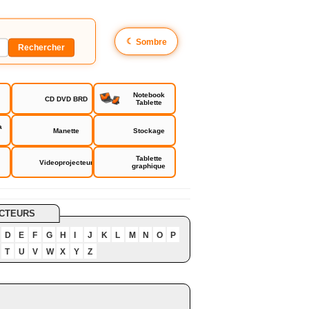
☾
Sombre
Notebook
CD DVD BRD
Tablette
a
Manette
Stockage
Tablette
Videoprojecteur
graphique
CTEURS
D
E
F
G
H
I
J
K
L
M
N
O
P
T
U
V
W
X
Y
Z