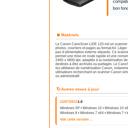
compatib
bon fon
■
Matériels
Le Canon CanoScan LiDE 120 est un scanner 
photos, courriers et pages au format A4. Léger 
pas d’alimentation externe séparée. Ce scanne
permet une mise en route rapide et une consom
2400 x 4800 dpi, adaptée à la numérisation de 
destinés à être archivés ou partagés. Le Can
les utilitaires de numérisation Canon, notamment
utilisateurs recherchant un scanner Canon simp
ou administratif.
↻
Autres mises à jour
22/07/2015
1.0
Windows XP • Windows 10 • Windows 10 x64
Windows 8 • Windows 7 x64 • Windows 7 • 
Voir cette version →