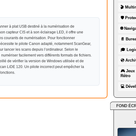
🎬 Multi
🛡 Prote
ner à plat USB destiné à la numérisation de
🌐 Navig
n capteur CIS et à son éclairage LED, il offre une
oins courants de numérisation. Pour fonctionner
📄 Burea
écessite le pilote Canon adapté, notamment ScanGear,
r lancer les scans depuis l’ordinateur. Selon le
🎓 Logic
 numériser facilement vers différents formats de fichiers.
💿 Archi
eillé de vérifier la version de Windows utilisée et de
Scan LiDE 120. Un pilote incorrect peut empêcher la
🎮 Jeux 
fonctions.
Rétro
💻 Déve
FOND ÉC
1