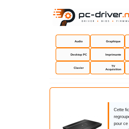
Audio
Graphique
Desktop PC
Imprimante
TV
Clavier
Acquisition
Canon Cano
Cette f
regroupe
pour ce 