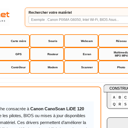
Rechercher votre matériel
Carte mère
Souris
Webcam
Réseau
Multimedi
GPS
Routeur
Ecran
MP3 MP4
Contrôleur
Modem
Scanner
Photo
Scan LiDE 120
CONSTRU
A
B
C
Q
R
S
iche consacrée à
Canon CanoScan LiDE 120
 les pilotes, BIOS ou mises à jour disponibles
matériel. Ces drivers permettent d’améliorer la