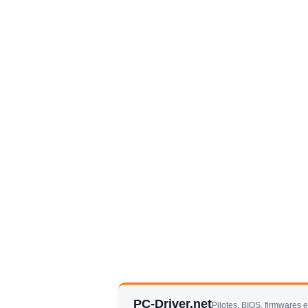
PC-Driver.net
Pilotes, BIOS, firmwares 