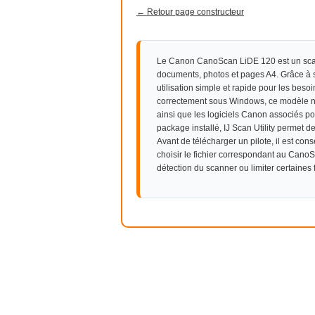
← Retour page constructeur
Le Canon CanoScan LiDE 120 est un scan
documents, photos et pages A4. Grâce à so
utilisation simple et rapide pour les bes
correctement sous Windows, ce modèle n
ainsi que les logiciels Canon associés pou
package installé, IJ Scan Utility permet de
Avant de télécharger un pilote, il est cons
choisir le fichier correspondant au Cano
détection du scanner ou limiter certaines 