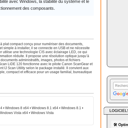
ilité avec Windows, la stabilité du système et le
ctionnement des composants.
à plat compact conçu pour numériser des documents,
et simple à installer, il se connecte en USB et ne nécessite
r utilise une technologie CIS avec éclairage LED, ce qui
mation réduite. Il propose une résolution optique jusqu’à
documents administratifs, images, photos et fichiers
oScan LiDE 120 fonctionne avec le pilote Canon ScanGear et
 IJ Scan Utility selon le package installé. Il convient aux
le, compact et efficace pour un usage familial, bureautique
 • Windows 8 x64 • Windows 8.1 x64 • Windows 8.1 •
LOGICIEL
Windows Vista x64 • Windows Vista
🛠 Opti