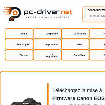
Rechercher vo
Audio
Graphique
Carte mère
Desktop PC
Imprimante
GPS
R
TV
Clavier
Contrôleur
Acquisition
Canon EOS 50D
Téléchargez la mise à 
Firmware Canon EOS