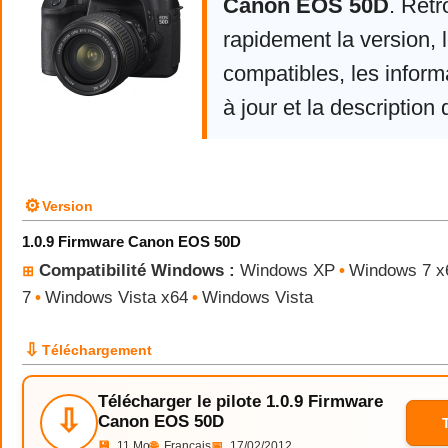
Canon EOS 50D
. Ret
rapidement la version,
compatibles, les infor
à jour et la description 
⚙
Version
1.0.9 Firmware Canon EOS 50D
Compatibilité Windows :
Windows XP
•
Windows 7 x
⊞
7
•
Windows Vista x64
•
Windows Vista
⇩
Téléchargement
Télécharger le pilote 1.0.9 Firmware
⇩
Canon EOS 50D
💾
11 Mo
🌐
Français
📅
17/02/2012