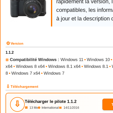
rapidement la version,
compatibles, les infor
à jour et la description 
⚙
Version
1.1.2
Compatibilité Windows :
Windows 11
•
Windows 10
•
⊞
x64
•
Windows 8 x64
•
Windows 8.1 x64
•
Windows 8.1
•
8
•
Windows 7 x64
•
Windows 7
⇩
Téléchargement
Télécharger le pilote 1.1.2
⇩
💾
13 Mo
🌐
International
📅
14/11/2016