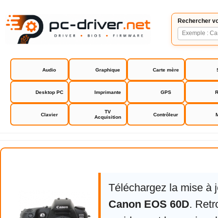
Rechercher vo
Audio
Graphique
Carte mère
Desktop PC
Imprimante
GPS
R
TV
Clavier
Contrôleur
Acquisition
Canon EOS 60D
Téléchargez la mise à 
Canon EOS 60D
. Ret