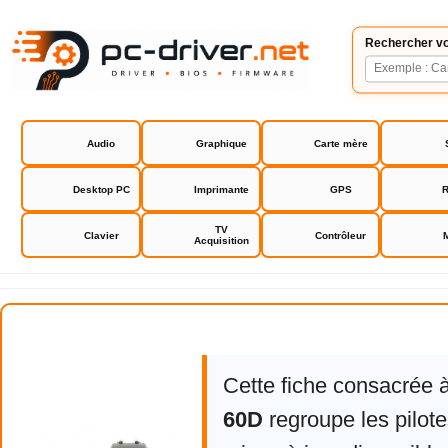
Rechercher vo
Audio
Graphique
Carte mère
Desktop PC
Imprimante
GPS
R
TV
Clavier
Contrôleur
Acquisition
Canon EOS 60D
Cette fiche consacrée 
60D
regroupe les pilot