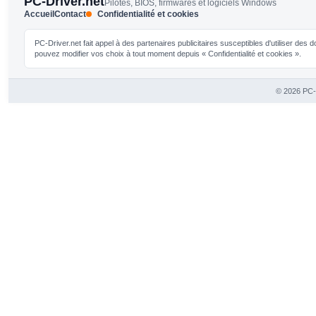
PC-Driver.net
Pilotes, BIOS, firmwares et logiciels Windows
Accueil
Contact
Confidentialité et cookies
PC-Driver.net fait appel à des partenaires publicitaires susceptibles d'utiliser de
pouvez modifier vos choix à tout moment depuis « Confidentialité et cookies ».
© 2026 PC-