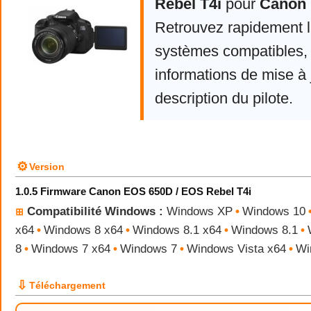
Rebel T4i
pour
Canon
Retrouvez rapidement la
systèmes compatibles, 
informations de mise à j
description du pilote.
⚙
Version
1.0.5 Firmware Canon EOS 650D / EOS Rebel T4i
Compatibilité Windows :
Windows XP
•
Windows 10
⊞
x64
•
Windows 8 x64
•
Windows 8.1 x64
•
Windows 8.1
•
8
•
Windows 7 x64
•
Windows 7
•
Windows Vista x64
•
Wi
⇩
Téléchargement