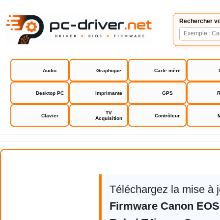
Rechercher vo
Audio
Graphique
Carte mère
Desktop PC
Imprimante
GPS
R
TV
Clavier
Contrôleur
Acquisition
Canon EOS 650D
Téléchargez la mise à 
Firmware Canon EOS