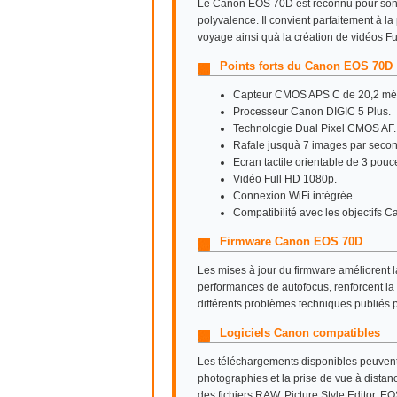
Le Canon EOS 70D est reconnu pour son 
polyvalence. Il convient parfaitement à la
voyage ainsi quà la création de vidéos Fu
Points forts du Canon EOS 70D
Capteur CMOS APS C de 20,2 még
Processeur Canon DIGIC 5 Plus.
Technologie Dual Pixel CMOS AF.
Rafale jusquà 7 images par seco
Ecran tactile orientable de 3 pouc
Vidéo Full HD 1080p.
Connexion WiFi intégrée.
Compatibilité avec les objectifs C
Firmware Canon EOS 70D
Les mises à jour du firmware améliorent 
performances de autofocus, renforcent la 
différents problèmes techniques publiés 
Logiciels Canon compatibles
Les téléchargements disponibles peuvent 
photographies et la prise de vue à distan
des fichiers RAW, Picture Style Editor, EOS