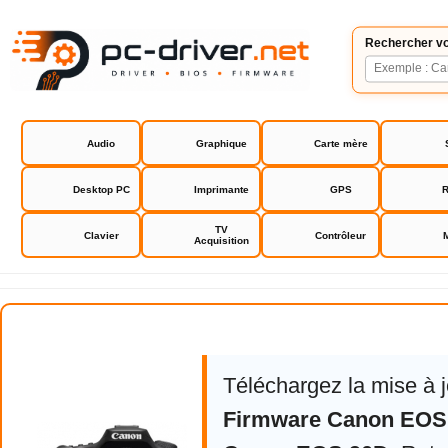
Rechercher vo
Audio
Graphique
Carte mère
Desktop PC
Imprimante
GPS
R
TV
Clavier
Contrôleur
Acquisition
Canon EOS 90D
Téléchargez la mise à 
Firmware Canon EOS