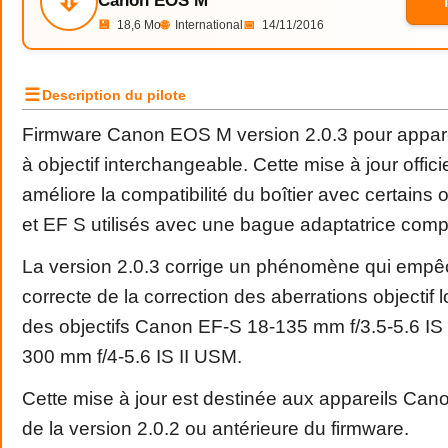
⇩
Canon EOS M
💾
18,6 Mo
🌐
International
📅
14/11/2016
☰
Description du pilote
Firmware Canon EOS M version 2.0.3 pour appare
à objectif interchangeable. Cette mise à jour offic
améliore la compatibilité du boîtier avec certains
et EF S utilisés avec une bague adaptatrice compa
La version 2.0.3 corrige un phénomène qui empêc
correcte de la correction des aberrations objectif lo
des objectifs Canon EF-S 18-135 mm f/3.5-5.6 I
300 mm f/4-5.6 IS II USM.
Cette mise à jour est destinée aux appareils Ca
de la version 2.0.2 ou antérieure du firmware.