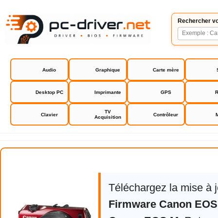
Rechercher vo
Audio
Graphique
Carte mère
Desktop PC
Imprimante
GPS
R
TV
Clavier
Contrôleur
Acquisition
Canon EOS M
Téléchargez la mise à 
Firmware Canon EOS