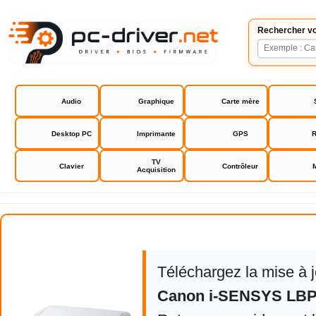
Rechercher vo
Audio
Graphique
Carte mère
Desktop PC
Imprimante
GPS
R
TV
Clavier
Contrôleur
Acquisition
Canon i-SENSYS LBP6030
Téléchargez la mise à 
Canon i-SENSYS LBP