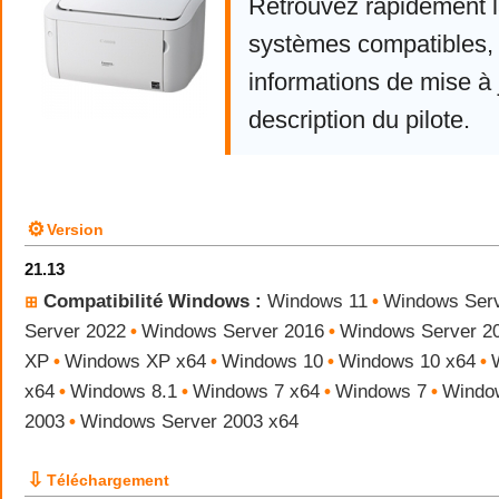
Retrouvez rapidement la
systèmes compatibles, 
informations de mise à j
description du pilote.
⚙
Version
21.13
Compatibilité Windows :
Windows 11
•
Windows Serv
⊞
Server 2022
•
Windows Server 2016
•
Windows Server 2
XP
•
Windows XP x64
•
Windows 10
•
Windows 10 x64
•
x64
•
Windows 8.1
•
Windows 7 x64
•
Windows 7
•
Windo
2003
•
Windows Server 2003 x64
⇩
Téléchargement