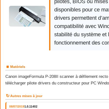
pilotes, BIOS ou mises 
disponibles pour ce mat
drivers permettent d’am
compatibilité avec Win
stabilité du système et 
fonctionnement des co
■
Matériels
Canon imageFormula P-208II scanner à défilement recto 
télécharger pilote drivers du constructeur pour PC Wind
↻
Autres mises à jour
08/07/2019
1.0.11402