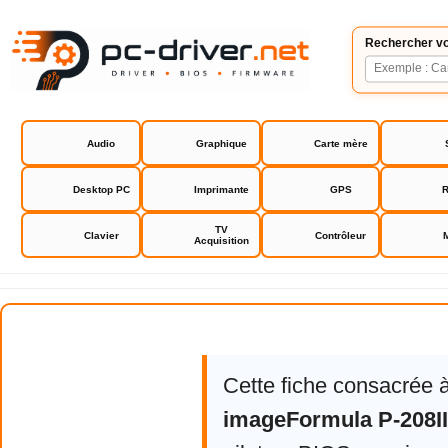
Rechercher vo
Audio
Graphique
Carte mère
Desktop PC
Imprimante
GPS
R
TV
Clavier
Contrôleur
Acquisition
Canon imageFormula P-208II
Cette fiche consacrée 
imageFormula P-208II