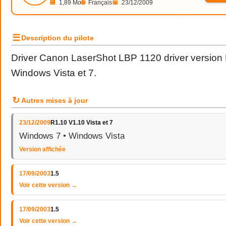
💾
1,89 Mo
🌐
Français
📅
23/12/2009
☰
Description du pilote
Driver Canon LaserShot LBP 1120 driver version
Windows Vista et 7.
↻
Autres mises à jour
23/12/2009
R1.10 V1.10 Vista et 7
Windows 7 • Windows Vista
Version affichée
17/09/2003
1.5
Voir cette version →
17/09/2003
1.5
Voir cette version →