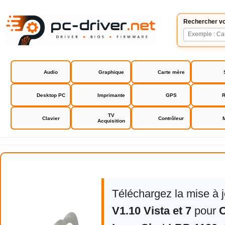
Rechercher vo
Audio
Graphique
Carte mère
Desktop PC
Imprimante
GPS
R
TV
Clavier
Contrôleur
Acquisition
Canon LaserShot LBP-1120 drive
Téléchargez la mise à 
V1.10 Vista et 7
pour