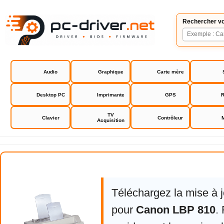
Rechercher vo
Audio
Graphique
Carte mère
Desktop PC
Imprimante
GPS
R
TV
Clavier
Contrôleur
Acquisition
Canon LBP 810
Téléchargez la mise à 
pour
Canon LBP 810
.