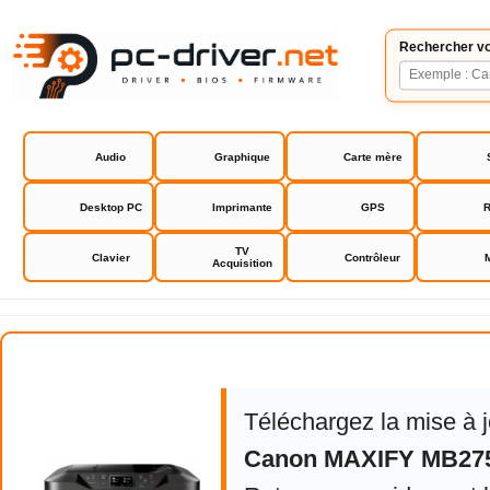
Rechercher vo
Audio
Graphique
Carte mère
Desktop PC
Imprimante
GPS
R
TV
Clavier
Contrôleur
Acquisition
Canon MAXIFY MB2750 Series
Téléchargez la mise à 
Canon MAXIFY MB275