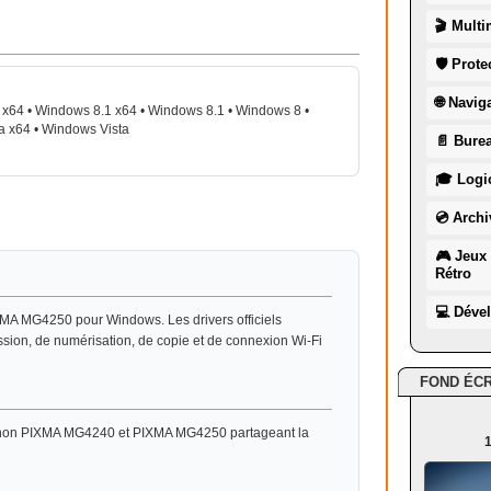
🎬 Multi
🛡 Prote
🌐 Navig
x64 • Windows 8.1 x64 • Windows 8.1 • Windows 8 •
a x64 • Windows Vista
📄 Burea
🎓 Logic
💿 Archi
🎮 Jeux 
Rétro
💻 Déve
XMA MG4250 pour Windows. Les drivers officiels
ession, de numérisation, de copie et de connexion Wi-Fi
FOND ÉC
Canon PIXMA MG4240 et PIXMA MG4250 partageant la
1