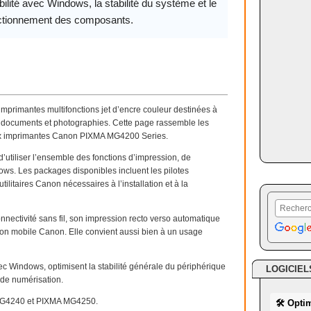
ilité avec Windows, la stabilité du système et le
ctionnement des composants.
rimantes multifonctions jet d’encre couleur destinées à
de documents et photographies. Cette page rassemble les
és aux imprimantes Canon PIXMA MG4200 Series.
tiliser l’ensemble des fonctions d’impression, de
ws. Les packages disponibles incluent les pilotes
tilitaires Canon nécessaires à l’installation et à la
nectivité sans fil, son impression recto verso automatique
sion mobile Canon. Elle convient aussi bien à un usage
vec Windows, optimisent la stabilité générale du périphérique
LOGICIEL
 de numérisation.
MG4240 et PIXMA MG4250.
🛠 Opti