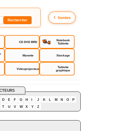
☾
Sombre
Notebook
CD DVD BRD
Tablette
a
Manette
Stockage
Tablette
Videoprojecteur
graphique
CTEURS
D
E
F
G
H
I
J
K
L
M
N
O
P
T
U
V
W
X
Y
Z