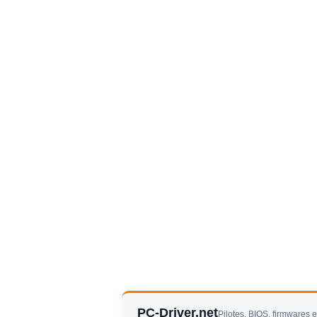
PC-Driver.net
Pilotes, BIOS, firmwares 