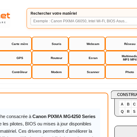
Rechercher votre matériel
Carte mère
Souris
Webcam
Réseau
Multimedi
GPS
Routeur
Ecran
MP3 MP4
Contrôleur
Modem
Scanner
Photo
MA MG4250 Series
CONSTRU
A
B
C
Q
R
S
iche consacrée à
Canon PIXMA MG4250 Series
 les pilotes, BIOS ou mises à jour disponibles
matériel. Ces drivers permettent d’améliorer la