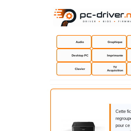
Audio
Graphique
Desktop PC
Imprimante
TV
Clavier
Acquisition
Canon PIX
Cette f
regroupe
pour ce 