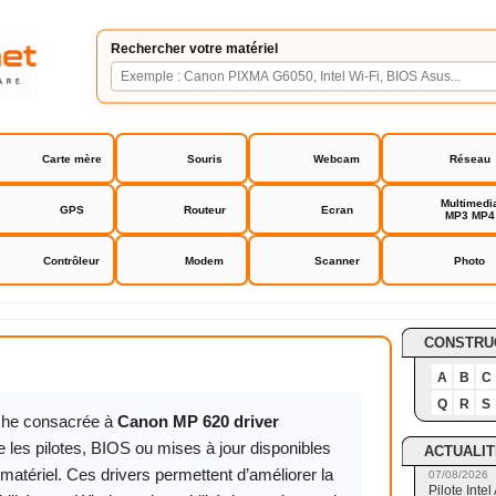
Rechercher votre matériel
Carte mère
Souris
Webcam
Réseau
Multimedi
GPS
Routeur
Ecran
MP3 MP4
Contrôleur
Modem
Scanner
Photo
20 driver
CONSTRU
A
B
C
Q
R
S
iche consacrée à
Canon MP 620 driver
 les pilotes, BIOS ou mises à jour disponibles
ACTUALIT
matériel. Ces drivers permettent d’améliorer la
07/08/2026
Pilote Int