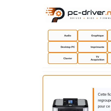
Audio
Graphique
Desktop PC
Imprimante
TV
Clavier
Acquisition
Canon MP 6
Cette f
regroupe
pour ce 