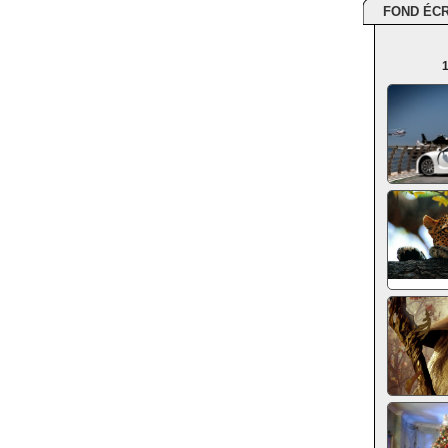
FOND ÉC
1