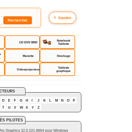
☾
Sombre
Notebook
CD DVD BRD
Tablette
a
Manette
Stockage
Tablette
Videoprojecteur
graphique
CTEURS
D
E
F
G
H
I
J
K
L
M
N
O
P
T
U
V
W
X
Y
Z
ÉS PILOTES
el Arc Graphics 32.0.101.8864 pour Windows