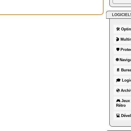
LOGICIEL
🛠 Opti
🎬 Multi
🛡 Prote
🌐 Navig
📄 Burea
🎓 Logic
💿 Archi
🎮 Jeux 
Rétro
💻 Déve