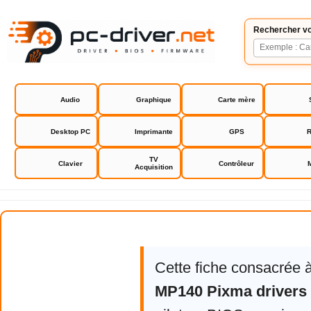
Rechercher vo
Audio
Graphique
Carte mère
Desktop PC
Imprimante
GPS
R
TV
Clavier
Contrôleur
Acquisition
Canon MP140 Pixma drivers
Cette fiche consacrée 
MP140 Pixma drivers