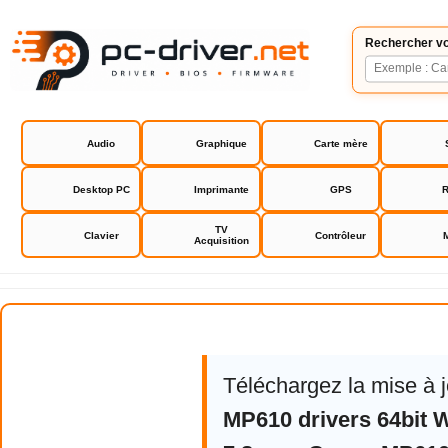
Rechercher vo
Audio
Graphique
Carte mère
Desktop PC
Imprimante
GPS
R
TV
Clavier
Contrôleur
Acquisition
Canon MP610 Pixma driver
Téléchargez la mise à 
MP610 drivers 64bit 