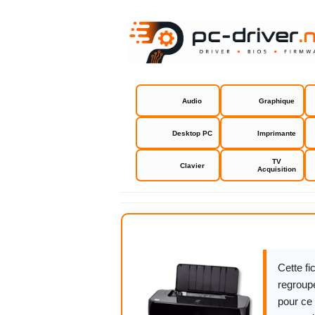
Audio
Graphique
Desktop PC
Imprimante
TV
Clavier
Acquisition
Canon Pixm
Cette f
regroupe
pour ce 