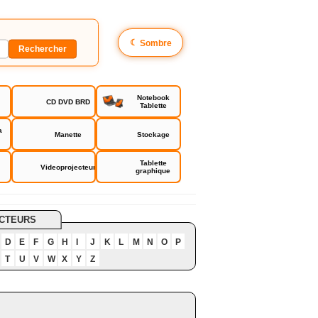
☾
Sombre
Notebook
CD DVD BRD
Tablette
a
Manette
Stockage
Tablette
Videoprojecteur
graphique
CTEURS
D
E
F
G
H
I
J
K
L
M
N
O
P
T
U
V
W
X
Y
Z