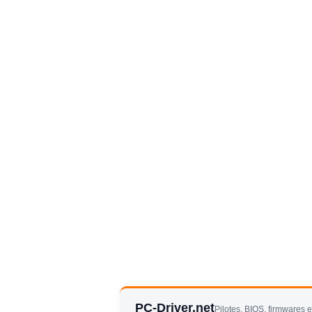
PC-Driver.net
Pilotes, BIOS, firmwares 