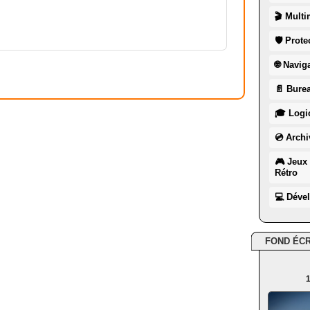
🎬 Multi
🛡 Prote
🌐 Navig
📄 Burea
🎓 Logic
💿 Archi
🎮 Jeux 
Rétro
💻 Déve
FOND ÉC
1