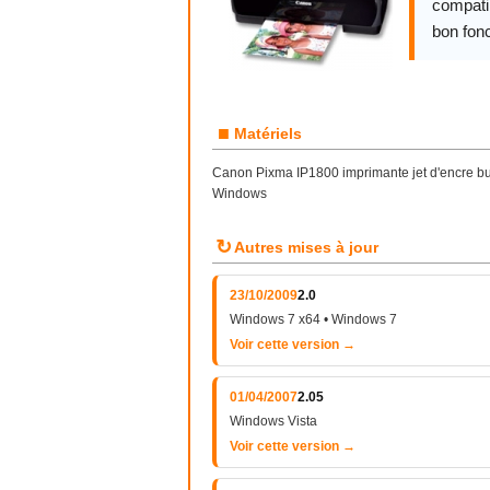
compatib
bon fon
■
Matériels
Canon Pixma IP1800 imprimante jet d'encre bubb
Windows
↻
Autres mises à jour
23/10/2009
2.0
Windows 7 x64 • Windows 7
Voir cette version →
01/04/2007
2.05
Windows Vista
Voir cette version →