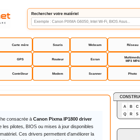
Rechercher votre matériel
Carte mère
Souris
Webcam
Réseau
Multimedi
GPS
Routeur
Ecran
MP3 MP4
Contrôleur
Modem
Scanner
Photo
a IP1800 driver
CONSTRU
A
B
C
Q
R
S
iche consacrée à
Canon Pixma IP1800 driver
 les pilotes, BIOS ou mises à jour disponibles
matériel. Ces drivers permettent d’améliorer la