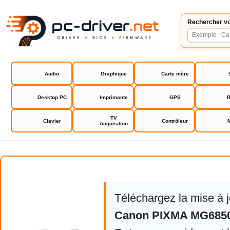
Rechercher vo
Audio
Graphique
Carte mère
Desktop PC
Imprimante
GPS
R
TV
Clavier
Contrôleur
Acquisition
Canon PIXMA MG6850 Series
Téléchargez la mise à 
Canon PIXMA MG6850