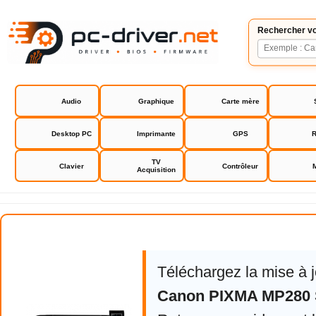
Rechercher vo
Audio
Graphique
Carte mère
Desktop PC
Imprimante
GPS
R
TV
Clavier
Contrôleur
Acquisition
Canon PIXMA MP280 Series
Téléchargez la mise à 
Canon PIXMA MP280 