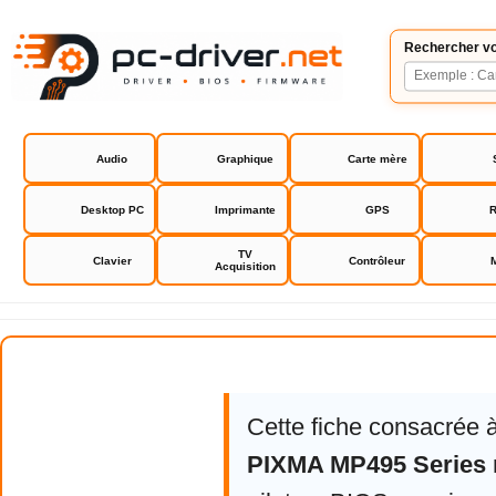
Rechercher vo
Audio
Graphique
Carte mère
Desktop PC
Imprimante
GPS
R
TV
Clavier
Contrôleur
Acquisition
Canon PIXMA MP495 Series
Cette fiche consacrée 
PIXMA MP495 Series