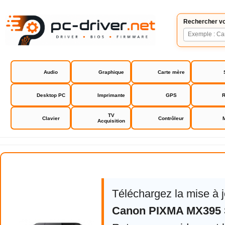
Rechercher vo
Audio
Graphique
Carte mère
Desktop PC
Imprimante
GPS
R
TV
Clavier
Contrôleur
Acquisition
Canon PIXMA MX395 Series
Téléchargez la mise à 
Canon PIXMA MX395 