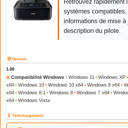
Retrouvez rapidement la
systèmes compatibles, 
informations de mise à j
description du pilote.
⚙
Version
1.00
Compatibilité Windows :
Windows 11
•
Windows XP
⊞
x64
•
Windows 10
•
Windows 10 x64
•
Windows 8 x64
•
W
x64
•
Windows 8.1
•
Windows 8
•
Windows 7 x64
•
Windo
x64
•
Windows Vista
⇩
Téléchargement