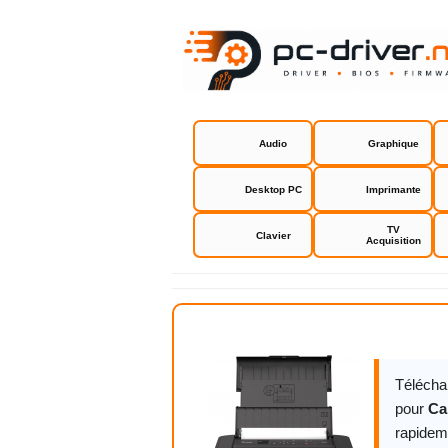
Audio
Graphique
Desktop PC
Imprimante
TV
Clavier
Acquisition
Canon Pixm
Télécha
pour
Ca
rapidem