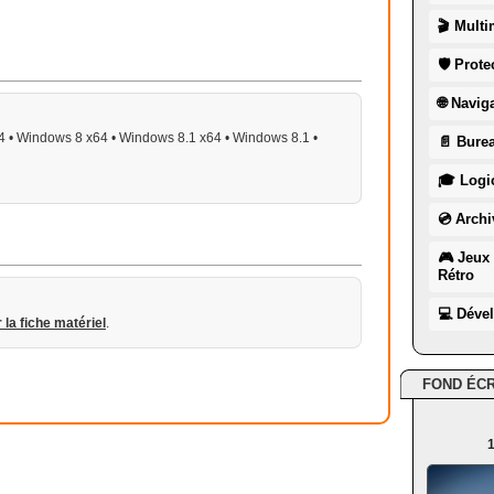
🎬 Multi
🛡 Prote
🌐 Navig
 • Windows 8 x64 • Windows 8.1 x64 • Windows 8.1 •
📄 Burea
🎓 Logic
💿 Archi
🎮 Jeux 
Rétro
💻 Déve
r la fiche matériel
.
FOND ÉC
1