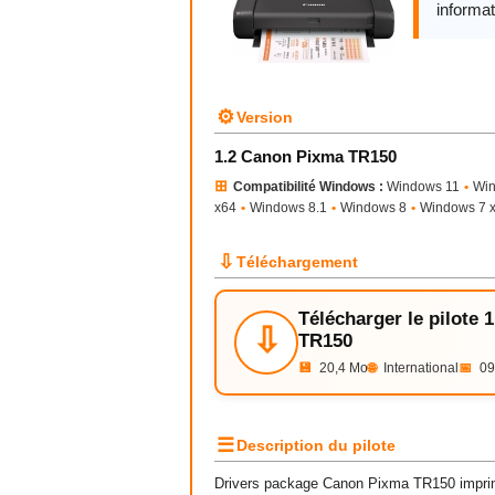
informat
⚙
Version
1.2 Canon Pixma TR150
⊞
Compatibilité Windows :
Windows 11
•
Wi
x64
•
Windows 8.1
•
Windows 8
•
Windows 7 
⇩
Téléchargement
Télécharger le pilote
⇩
TR150
💾
20,4 Mo
🌐
International
📅
09
☰
Description du pilote
Drivers package Canon Pixma TR150 imprima