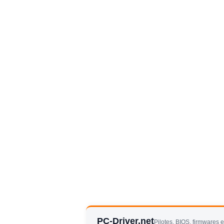
PC-Driver.net
Pilotes, BIOS, firmwares 