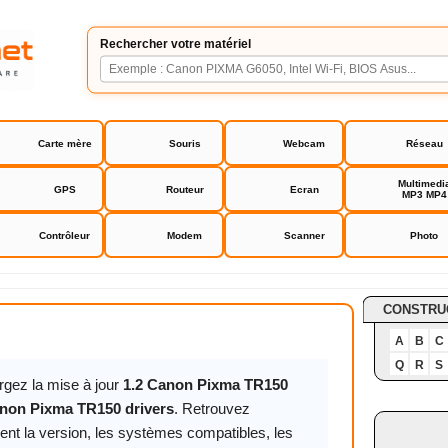
Rechercher votre matériel
Carte mère
Souris
Webcam
Réseau
Multimedi
GPS
Routeur
Ecran
MP3 MP4
Contrôleur
Modem
Scanner
Photo
a TR150 drivers
CONSTRU
A
B
C
Q
R
S
rgez la mise à jour
1.2 Canon Pixma TR150
non Pixma TR150 drivers
. Retrouvez
ent la version, les systèmes compatibles, les