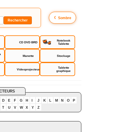
☾
Sombre
Notebook
CD DVD BRD
Tablette
a
Manette
Stockage
Tablette
Videoprojecteur
graphique
CTEURS
D
E
F
G
H
I
J
K
L
M
N
O
P
T
U
V
W
X
Y
Z