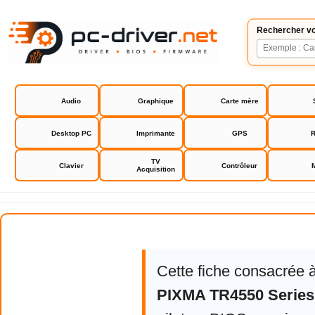
Rechercher vo
Audio
Graphique
Carte mère
Desktop PC
Imprimante
GPS
R
TV
Clavier
Contrôleur
Acquisition
Canon PIXMA TR4550 Series
Cette fiche consacrée 
PIXMA TR4550 Series