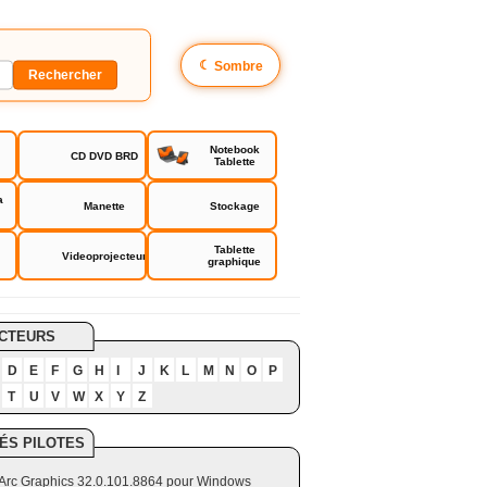
☾
Sombre
Notebook
CD DVD BRD
Tablette
a
Manette
Stockage
Tablette
Videoprojecteur
graphique
CTEURS
D
E
F
G
H
I
J
K
L
M
N
O
P
T
U
V
W
X
Y
Z
ÉS PILOTES
el Arc Graphics 32.0.101.8864 pour Windows