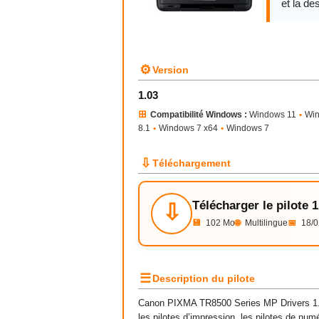
et la des
⚙
Version
1.03
⊞
Compatibilité Windows :
Windows 11
•
Wi
8.1
•
Windows 7 x64
•
Windows 7
⇩
Téléchargement
Télécharger le pilote 1
⇩
💾
102 Mo
🌐
Multilingue
📅
18/0
☰
Description du pilote
Canon PIXMA TR8500 Series MP Drivers 1.0
les pilotes d’impression, les pilotes de nu