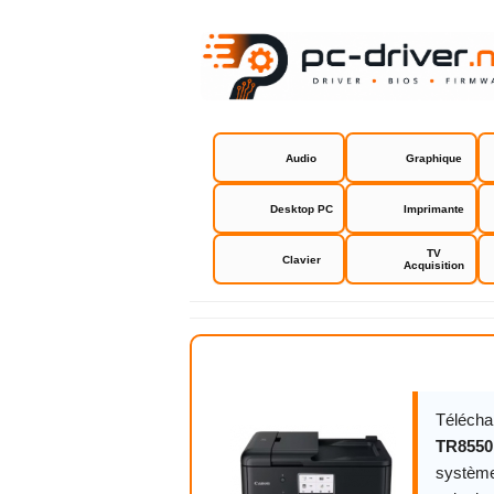
Audio
Graphique
Desktop PC
Imprimante
TV
Clavier
Acquisition
Canon PIXM
Télécha
TR8550
système