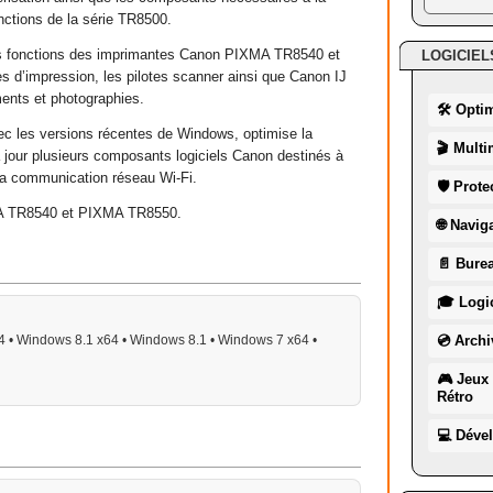
nctions de la série TR8500.
 les fonctions des imprimantes Canon PIXMA TR8540 et
LOGICIEL
s d’impression, les pilotes scanner ainsi que Canon IJ
ments et photographies.
🛠 Opti
vec les versions récentes de Windows, optimise la
🎬 Multi
t à jour plusieurs composants logiciels Canon destinés à
à la communication réseau Wi-Fi.
🛡 Prote
A TR8540 et PIXMA TR8550.
🌐 Navig
📄 Burea
🎓 Logic
 • Windows 8.1 x64 • Windows 8.1 • Windows 7 x64 •
💿 Archi
🎮 Jeux 
Rétro
💻 Déve