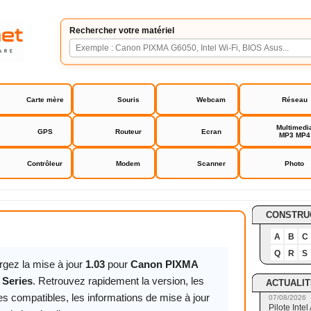
Rechercher votre matériel
Carte mère
Souris
Webcam
Réseau
Multimedi
GPS
Routeur
Ecran
MP3 MP4
Contrôleur
Modem
Scanner
Photo
A TR8550 Series
CONSTRU
A
B
C
Q
R
S
rgez la mise à jour
1.03
pour
Canon PIXMA
 Series
. Retrouvez rapidement la version, les
ACTUALIT
s compatibles, les informations de mise à jour
07/08/2026
Pilote Int