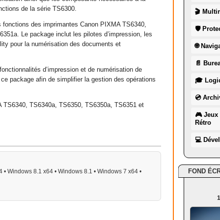
nctions de la série TS6300.
🎬 Multi
 les fonctions des imprimantes Canon PIXMA TS6340,
🛡 Prote
1a. Le package inclut les pilotes d’impression, les
lity pour la numérisation des documents et
🌐 Navig
📄 Burea
 fonctionnalités d’impression et de numérisation de
s ce package afin de simplifier la gestion des opérations
🎓 Logic
💿 Archi
A TS6340, TS6340a, TS6350, TS6350a, TS6351 et
🎮 Jeux 
Rétro
💻 Déve
FOND ÉC
 • Windows 8.1 x64 • Windows 8.1 • Windows 7 x64 •
1