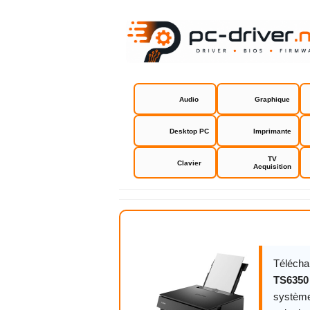
Audio
Graphique
Desktop PC
Imprimante
TV
Clavier
Acquisition
Canon PIXM
Télécha
TS6350
système