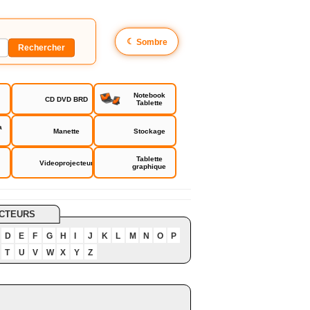
☾
Sombre
Notebook
CD DVD BRD
Tablette
a
Manette
Stockage
Tablette
Videoprojecteur
graphique
CTEURS
D
E
F
G
H
I
J
K
L
M
N
O
P
T
U
V
W
X
Y
Z