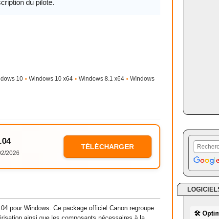
cription du pilote.
ndows 10
•
Windows 10 x64
•
Windows 8.1 x64
•
Windows
.04
TÉLÉCHARGER
02/2026
LOGICIEL
4 pour Windows. Ce package officiel Canon regroupe
🛠 Opti
mérisation ainsi que les composants nécessaires à la