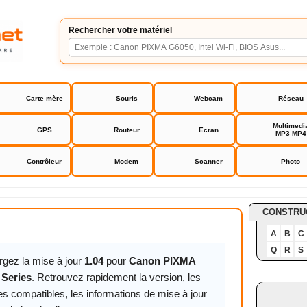
Rechercher votre matériel
Carte mère
Souris
Webcam
Réseau
Multimedi
GPS
Routeur
Ecran
MP3 MP4
Contrôleur
Modem
Scanner
Photo
A TS6350 Series
CONSTRU
A
B
C
Q
R
S
rgez la mise à jour
1.04
pour
Canon PIXMA
 Series
. Retrouvez rapidement la version, les
s compatibles, les informations de mise à jour