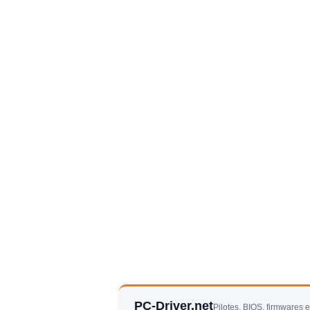
PC-Driver.net
Pilotes, BIOS, firmwares 