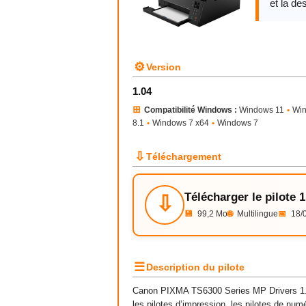
et la des
⚙
Version
1.04
⊞
Compatibilité Windows :
Windows 11
•
Wi
8.1
•
Windows 7 x64
•
Windows 7
⇩
Téléchargement
Télécharger le pilote 1
⇩
💾
99,2 Mo
🌐
Multilingue
📅
18/
☰
Description du pilote
Canon PIXMA TS6300 Series MP Drivers 1.0
les pilotes d’impression, les pilotes de nu