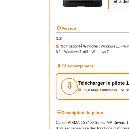
et la des
⚙
Version
1.2
⊞
Compatibilité Windows :
Windows 11
•
Wi
8.1
•
Windows 7 x64
•
Windows 7
⇩
Téléchargement
Télécharger le pilote 1
⇩
💾
19,8 Mo
🌐
Français
📅
15/10
☰
Description du pilote
Canon PIXMA TS7400 Series MP Drivers 1.2
d’utiliser l’ensemble des fonctions d’impre