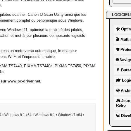
s.
s pilotes scanner, Canon IJ Scan Utility ainsi que les
LOGICIEL
ionnement complet du périphérique sous Windows.
🛠 Opti
avec Windows 11, optimise la stabilité des pilotes,
isation et met à jour plusieurs composants logiciels
🎬 Multi
🛡 Prote
ression recto verso automatique, le chargeur
ons Wi-Fi et l’impression mobile.
🌐 Navig
 PIXMA TS7440, PIXMA TS7440a, PIXMA TS7450, PIXMA
📄 Burea
1a.
🎓 Logic
é sur
www
.
pc
-
driver
.
net
.
💿 Archi
🎮 Jeux 
Rétro
 • Windows 8.1 x64 • Windows 8.1 • Windows 7 x64 •
💻 Déve