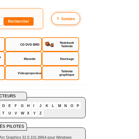
☾
Sombre
Notebook
CD DVD BRD
Tablette
a
Manette
Stockage
Tablette
Videoprojecteur
graphique
CTEURS
D
E
F
G
H
I
J
K
L
M
N
O
P
T
U
V
W
X
Y
Z
ÉS PILOTES
el Arc Graphics 32.0.101.8864 pour Windows