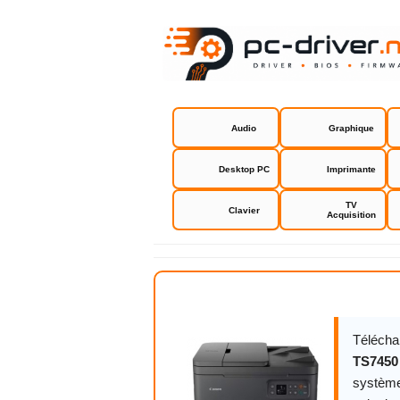
Audio
Graphique
Desktop PC
Imprimante
TV
Clavier
Acquisition
Canon PIXM
Télécha
TS7450
système