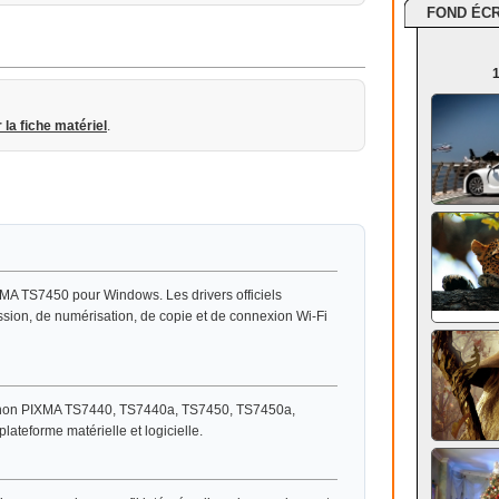
FOND ÉC
1
r la fiche matériel
.
MA TS7450 pour Windows. Les drivers officiels
ession, de numérisation, de copie et de connexion Wi-Fi
Canon PIXMA TS7440, TS7440a, TS7450, TS7450a,
teforme matérielle et logicielle.