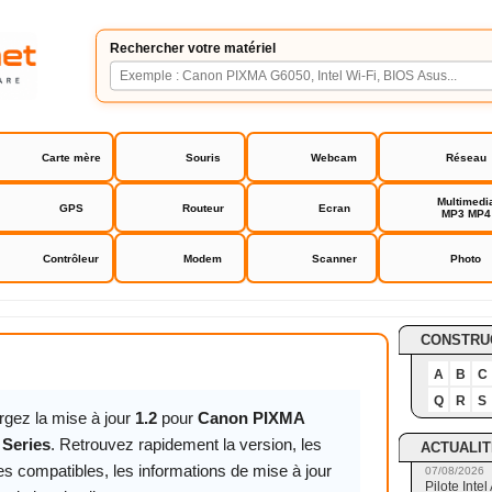
Rechercher votre matériel
Carte mère
Souris
Webcam
Réseau
Multimedi
GPS
Routeur
Ecran
MP3 MP4
Contrôleur
Modem
Scanner
Photo
A TS7450 Series
CONSTRU
A
B
C
Q
R
S
rgez la mise à jour
1.2
pour
Canon PIXMA
 Series
. Retrouvez rapidement la version, les
ACTUALIT
s compatibles, les informations de mise à jour
07/08/2026
Pilote Int