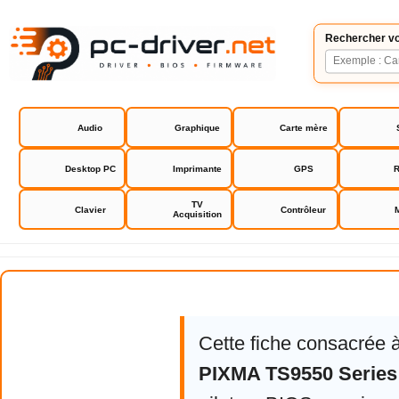
Rechercher vo
Audio
Graphique
Carte mère
Desktop PC
Imprimante
GPS
R
TV
Clavier
Contrôleur
Acquisition
Canon PIXMA TS9550 Series
Cette fiche consacrée 
PIXMA TS9550 Series