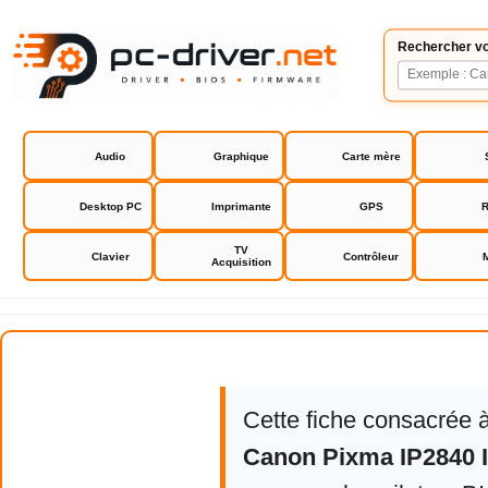
Rechercher vo
Audio
Graphique
Carte mère
Desktop PC
Imprimante
GPS
R
TV
Clavier
Contrôleur
Acquisition
Drivers Canon Pixma IP2840 IP2
Cette fiche consacrée 
Canon Pixma IP2840 