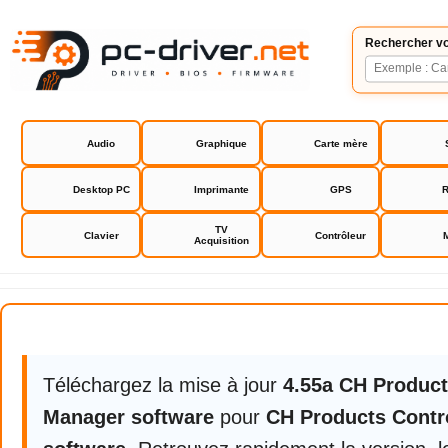
Rechercher vo
Audio
Graphique
Carte mère
Desktop PC
Imprimante
GPS
R
TV
Clavier
Contrôleur
Acquisition
CH Products Control Manager so
Téléchargez la mise à jour
4.55a CH Product
Manager software
pour
CH Products Contr