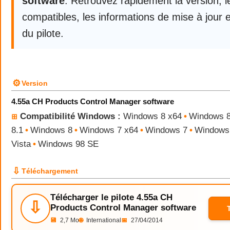
software
. Retrouvez rapidement la version, 
compatibles, les informations de mise à jour e
du pilote.
⚙
Version
4.55a CH Products Control Manager software
Compatibilité Windows :
Windows 8 x64
•
Windows 8
⊞
8.1
•
Windows 8
•
Windows 7 x64
•
Windows 7
•
Windows 
Vista
•
Windows 98 SE
⇩
Téléchargement
Télécharger le pilote 4.55a CH
⇩
Products Control Manager software
💾
2,7 Mo
🌐
International
📅
27/04/2014