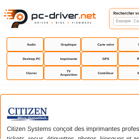
Rechercher vo
Audio
Graphique
Carte mère
Desktop PC
Imprimante
GPS
R
TV
Clavier
Contrôleur
Acquisition
Citizen Systems
Citizen Systems conçoit des imprimantes profes
tickets, reçus, étiquettes, photos, kiosques et a