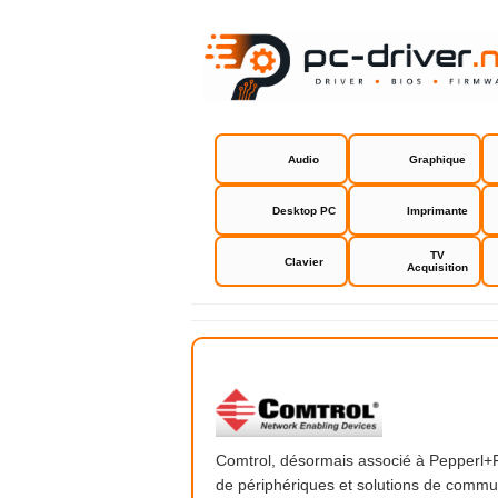
Audio
Graphique
Desktop PC
Imprimante
TV
Clavier
Acquisition
Comtrol
Comtrol, désormais associé à Pepperl+Fu
de périphériques et solutions de communi