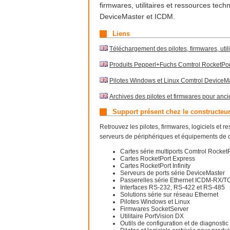
firmwares, utilitaires et ressources tec
DeviceMaster et ICDM.
Liens
Téléchargement des pilotes, firmwares, util
Produits Pepperl+Fuchs Comtrol RocketPor
Pilotes Windows et Linux Comtrol DeviceMa
Archives des pilotes et firmwares pour anc
Support présent chez le constructeu
Retrouvez les pilotes, firmwares, logiciels et 
serveurs de périphériques et équipements de c
Cartes série multiports Comtrol Rocket
Cartes RocketPort Express
Cartes RocketPort Infinity
Serveurs de ports série DeviceMaster
Passerelles série Ethernet ICDM-RX/T
Interfaces RS-232, RS-422 et RS-485
Solutions série sur réseau Ethernet
Pilotes Windows et Linux
Firmwares SocketServer
Utilitaire PortVision DX
Outils de configuration et de diagnostic