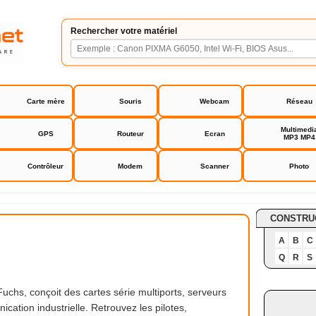
Rechercher votre matériel
Carte mère
Souris
Webcam
Réseau
Multimedi
GPS
Routeur
Ecran
MP3 MP4
Contrôleur
Modem
Scanner
Photo
CONSTRU
A
B
C
Q
R
S
chs, conçoit des cartes série multiports, serveurs
cation industrielle. Retrouvez les pilotes,