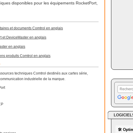
hniques disponibles pour les équipements RocketPort,
itaires et documents Comtrol en anglais
t et DeviceMaster en anglais
ster en anglais
iens produits Comtrol en anglais
r
ressources techniques Comtrol destinés aux cartes série,
ommunication industrielle de la marque.
Port
CP
LOGICIEL
🛠 Opti