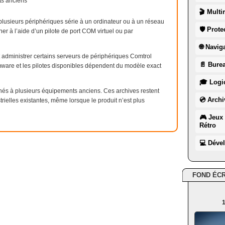
its anciens
🎬 Multi
plusieurs périphériques série à un ordinateur ou à un réseau
🛡 Prote
ner à l’aide d’un pilote de port COM virtuel ou par
🌐 Navig
t administrer certains serveurs de périphériques Comtrol
📄 Burea
rmware et les pilotes disponibles dépendent du modèle exact
🎓 Logic
nés à plusieurs équipements anciens. Ces archives restent
💿 Archi
trielles existantes, même lorsque le produit n’est plus
🎮 Jeux 
Rétro
💻 Déve
FOND ÉC
1