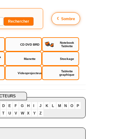
☾
Sombre
Notebook
CD DVD BRD
Tablette
a
Manette
Stockage
Tablette
Videoprojecteur
graphique
CTEURS
D
E
F
G
H
I
J
K
L
M
N
O
P
T
U
V
W
X
Y
Z