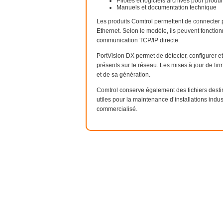
Pilotes et logiciels archivés pour produ
Manuels et documentation technique
Les produits Comtrol permettent de connecter 
Ethernet. Selon le modèle, ils peuvent fonction
communication TCP/IP directe.
PortVision DX permet de détecter, configurer e
présents sur le réseau. Les mises à jour de fi
et de sa génération.
Comtrol conserve également des fichiers desti
utiles pour la maintenance d’installations indus
commercialisé.