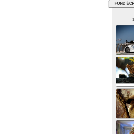
FOND ÉC
1