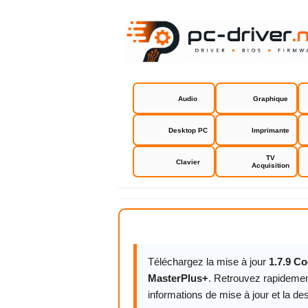
Audio
Graphique
Desktop PC
Imprimante
TV
Clavier
Acquisition
Coolermast
Téléchargez la mise à jour
1.7.9 C
MasterPlus+
. Retrouvez rapidemen
informations de mise à jour et la des