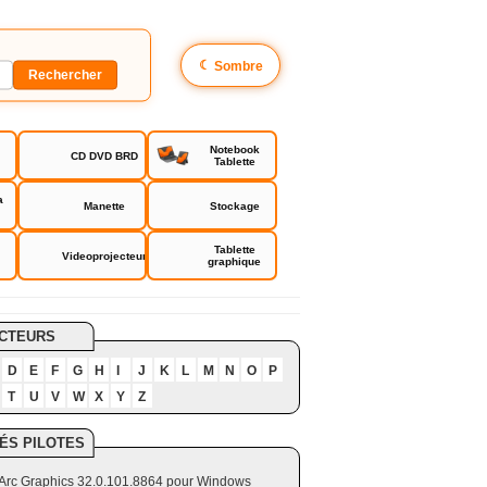
☾
Sombre
Notebook
CD DVD BRD
Tablette
a
Manette
Stockage
Tablette
Videoprojecteur
graphique
CTEURS
D
E
F
G
H
I
J
K
L
M
N
O
P
T
U
V
W
X
Y
Z
ÉS PILOTES
el Arc Graphics 32.0.101.8864 pour Windows