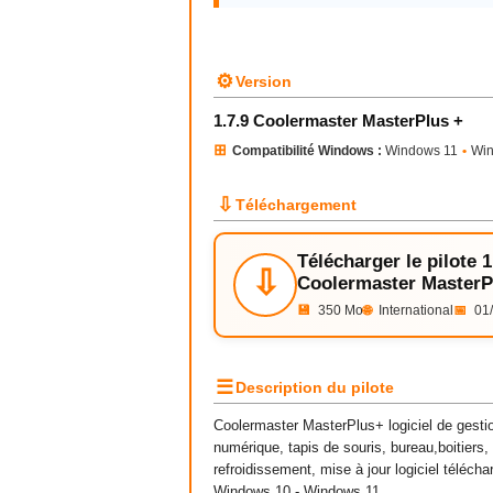
⚙
Version
1.7.9 Coolermaster MasterPlus +
⊞
Compatibilité Windows :
Windows 11
•
Wi
⇩
Téléchargement
Télécharger le pilote 1
⇩
Coolermaster MasterP
💾
350 Mo
🌐
International
📅
01/
☰
Description du pilote
Coolermaster MasterPlus+ logiciel de gestion
numérique, tapis de souris, bureau,boitiers,
refroidissement, mise à jour logiciel téléc
Windows 10 - Windows 11