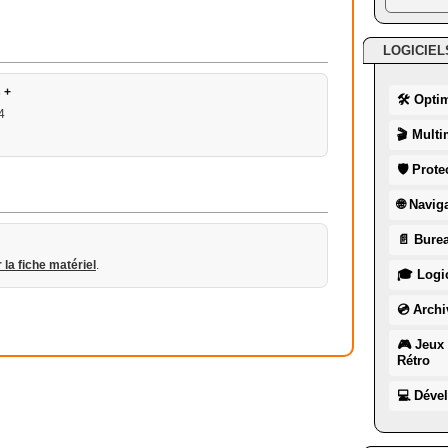
LOGICIEL
 +
🛠 Opti
4
🎬 Multi
🛡 Prote
🌐 Navig
📄 Burea
r la fiche matériel
.
🎓 Logic
💿 Archi
🎮 Jeux 
Rétro
💻 Déve