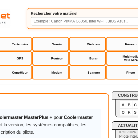
Rechercher votre matériel
Carte mère
Souris
Webcam
Réseau
Multimedi
GPS
Routeur
Ecran
MP3 MP4
Contrôleur
Modem
Scanner
Photo
er MasterPlus+
CONSTRU
A
B
C
Q
R
S
oolermaster MasterPlus +
pour
Coolermaster
t la version, les systèmes compatibles, les
ACTUALIT
cription du pilote.
07/08/2026
Pilote Int