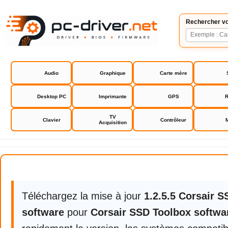
Rechercher vo
Audio
Graphique
Carte mère
Desktop PC
Imprimante
GPS
R
TV
Clavier
Contrôleur
Acquisition
Corsair SSD Toolbox software
Téléchargez la mise à jour
1.2.5.5 Corsair 
software
pour
Corsair SSD Toolbox softwa