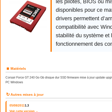
les pilotes, BIOS ou mi
disponibles pour ce mat
drivers permettent d’am
compatibilité avec Win
stabilité du système et 
fonctionnement des co
■
Matériels
Corsair Force GT 240 Go Gb disque dur SSD firmware mise à jour update upgr
PC Windows
↻
Autres mises à jour
05/08/2011
1.3
Voir cette version →