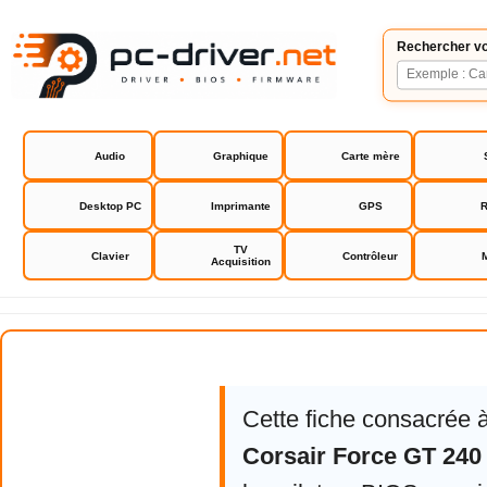
Rechercher vo
Audio
Graphique
Carte mère
Desktop PC
Imprimante
GPS
R
TV
Clavier
Contrôleur
Acquisition
Firmware Corsair Force GT 240 
Cette fiche consacrée 
Corsair Force GT 240