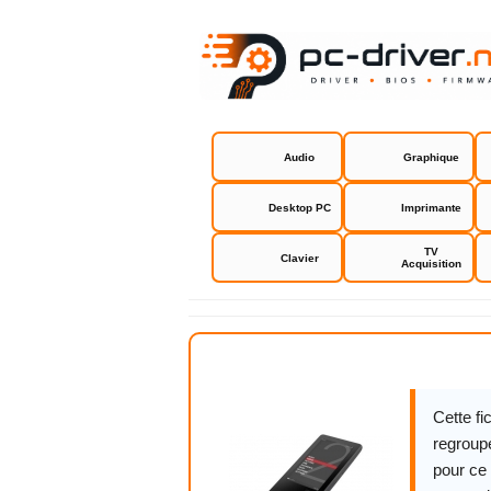
Audio
Graphique
Desktop PC
Imprimante
TV
Clavier
Acquisition
Firmware C
Cette f
regroupe
pour ce 