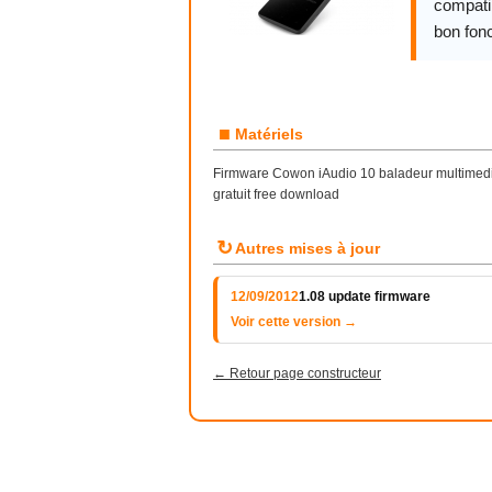
compatib
bon fon
■
Matériels
Firmware Cowon iAudio 10 baladeur multimedi
gratuit free download
↻
Autres mises à jour
12/09/2012
1.08 update firmware
Voir cette version →
← Retour page constructeur