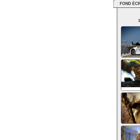
FOND ÉC
1