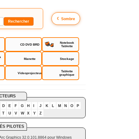
☾
Sombre
Notebook
CD DVD BRD
Tablette
a
Manette
Stockage
Tablette
Videoprojecteur
graphique
CTEURS
D
E
F
G
H
I
J
K
L
M
N
O
P
T
U
V
W
X
Y
Z
ÉS PILOTES
el Arc Graphics 32.0.101.8864 pour Windows