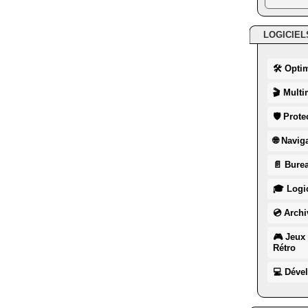
LOGICIEL
🛠 Opti
🎬 Multi
🛡 Prote
🌐 Navig
📄 Burea
🎓 Logic
💿 Archi
🎮 Jeux 
Rétro
💻 Déve