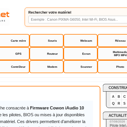
Rechercher votre matériel
Carte mère
Souris
Webcam
Réseau
Multimedi
GPS
Routeur
Ecran
MP3 MP4
Contrôleur
Modem
Scanner
Photo
owon iAudio 10
CONSTRU
A
B
C
Q
R
S
iche consacrée à
Firmware Cowon iAudio 10
 les pilotes, BIOS ou mises à jour disponibles
ACTUALIT
matériel. Ces drivers permettent d’améliorer la
07/08/2026
Pilote Int