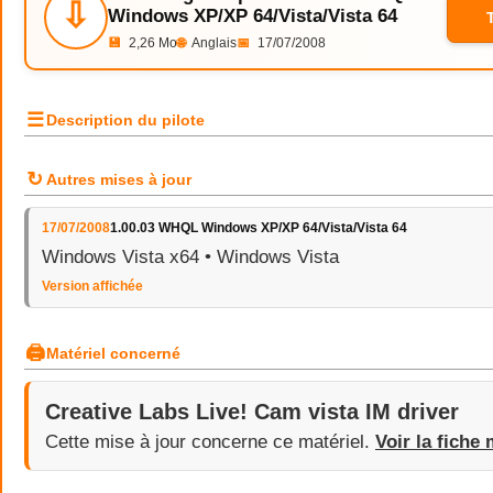
⇩
Windows XP/XP 64/Vista/Vista 64
💾
2,26 Mo
🌐
Anglais
📅
17/07/2008
☰
Description du pilote
↻
Autres mises à jour
17/07/2008
1.00.03 WHQL Windows XP/XP 64/Vista/Vista 64
Windows Vista x64 • Windows Vista
Version affichée
🖨
Matériel concerné
Creative Labs Live! Cam vista IM driver
Cette mise à jour concerne ce matériel.
Voir la fiche 