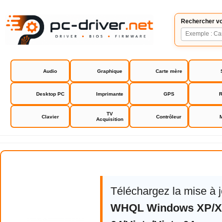
Rechercher vo
Audio
Graphique
Carte mère
Desktop PC
Imprimante
GPS
R
TV
Clavier
Contrôleur
Acquisition
Creative Labs Live! Cam vista IM
Téléchargez la mise à 
WHQL Windows XP/