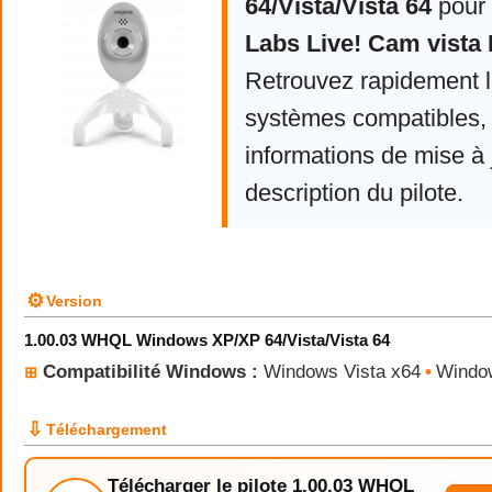
64/Vista/Vista 64
pour
Labs Live! Cam vista 
Retrouvez rapidement la
systèmes compatibles, 
informations de mise à j
description du pilote.
⚙
Version
1.00.03 WHQL Windows XP/XP 64/Vista/Vista 64
Compatibilité Windows :
Windows Vista x64
•
Windo
⊞
⇩
Téléchargement
Télécharger le pilote 1.00.03 WHQL