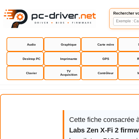
Rechercher vo
Audio
Graphique
Carte mère
Desktop PC
Imprimante
GPS
R
TV
Clavier
Contrôleur
Acquisition
Creative Labs Zen X-Fi 2 firmwar
Cette fiche consacrée 
Labs Zen X-Fi 2 firmw