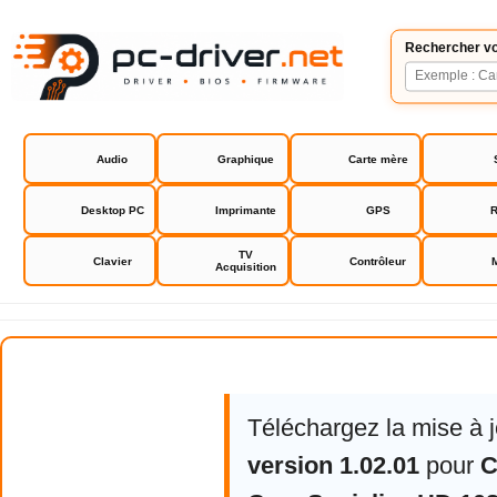
Rechercher vo
Audio
Graphique
Carte mère
Desktop PC
Imprimante
GPS
R
TV
Clavier
Contrôleur
Acquisition
Creative Live! Cam Socialize HD 
Téléchargez la mise à 
version 1.02.01
pour
C