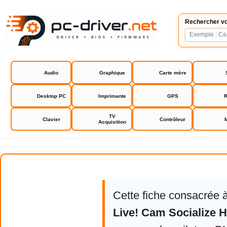
Rechercher vo
Audio
Graphique
Carte mère
Desktop PC
Imprimante
GPS
R
TV
Clavier
Contrôleur
Acquisition
Creative Live! Cam Socialize HD 
Cette fiche consacrée 
Live! Cam Socialize H