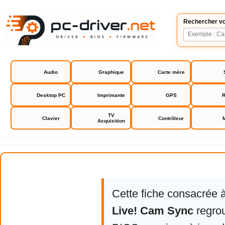
Rechercher vo
Audio
Graphique
Carte mère
Desktop PC
Imprimante
GPS
R
TV
Clavier
Contrôleur
Acquisition
Creative Live! Cam Sync
Cette fiche consacrée 
Live! Cam Sync
regrou