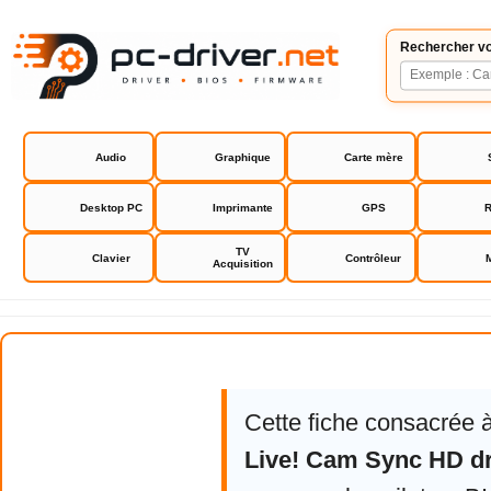
Rechercher vo
Audio
Graphique
Carte mère
Desktop PC
Imprimante
GPS
R
TV
Clavier
Contrôleur
Acquisition
Creative Live! Cam Sync HD driv
Cette fiche consacrée 
Live! Cam Sync HD dr