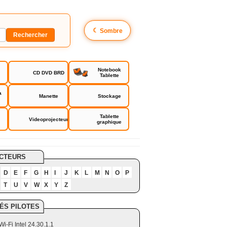
☾
Sombre
Notebook
CD DVD BRD
Tablette
a
Manette
Stockage
Tablette
Videoprojecteur
graphique
CTEURS
D
E
F
G
H
I
J
K
L
M
N
O
P
T
U
V
W
X
Y
Z
ÉS PILOTES
Wi-Fi Intel 24.30.1.1