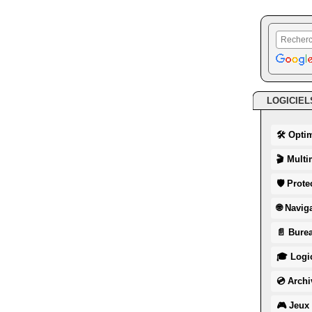
LOGICIEL
🛠 Opti
🎬 Multi
🛡 Prote
🌐 Navig
📄 Burea
🎓 Logic
💿 Archi
🎮 Jeux 