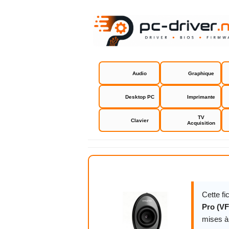
Audio
Graphique
Desktop PC
Imprimante
TV
Clavier
Acquisition
Creative Li
Cette f
Pro (VF
mises à 