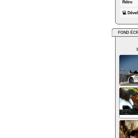
Rétro
💻 Déve
FOND ÉC
1