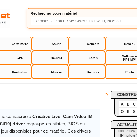
Rechercher votre matériel
Carte mère
Souris
Webcam
Réseau
Multimedi
GPS
Routeur
Ecran
MP3 MP4
Contrôleur
Modem
Scanner
Photo
ve! Cam Video IM Pro (VF0410) driver
CONSTRU
A
B
C
Q
R
S
iche consacrée à
Creative Live! Cam Video IM
0410) driver
regroupe les pilotes, BIOS ou
ACTUALIT
jour disponibles pour ce matériel. Ces drivers
08/08/2026
HP : pilote 