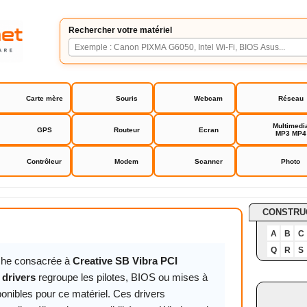
Rechercher votre matériel
Carte mère
Souris
Webcam
Réseau
Multimedi
GPS
Routeur
Ecran
MP3 MP4
Contrôleur
Modem
Scanner
Photo
 Vibra PCI CT4810 drivers
CONSTRU
A
B
C
Q
R
S
iche consacrée à
Creative SB Vibra PCI
drivers
regroupe les pilotes, BIOS ou mises à
ponibles pour ce matériel. Ces drivers