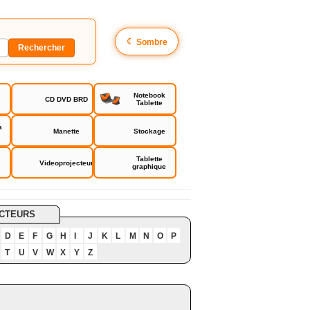
☾
Sombre
Notebook
CD DVD BRD
Tablette
a
Manette
Stockage
Tablette
Videoprojecteur
graphique
CTEURS
D
E
F
G
H
I
J
K
L
M
N
O
P
T
U
V
W
X
Y
Z