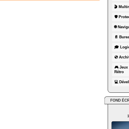
🎬 Multi
🛡 Prote
🌐 Navig
📄 Burea
🎓 Logic
💿 Archi
🎮 Jeux 
Rétro
💻 Déve
FOND ÉC
1