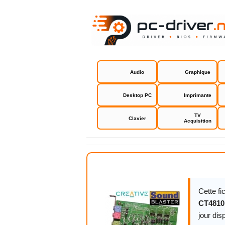
Audio
Graphique
Desktop PC
Imprimante
TV
Clavier
Acquisition
Creative SB
Cette f
CT4810 
jour dis