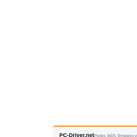
PC-Driver.net
Pilotes, BIOS, firmwares 