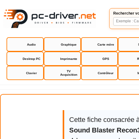
Rechercher vo
Audio
Graphique
Carte mère
Desktop PC
Imprimante
GPS
R
TV
Clavier
Contrôleur
Acquisition
Creative Sound Blaster Recon3D 
Cette fiche consacrée 
Sound Blaster Recon